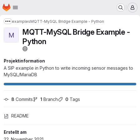
Startseite
Zum Hauptinhalt springen
M
examples
MQTT-MySQL Bridge Example - Python
Mehr Breadcrumbs anzeigen
MQTT-MySQL Bridge Example -
M
Python
Projektinformation
A SIP example in Python to write incoming sensor messages to
MySQL/MariaDB
8
 Commits
1
 Branch
0
 Tags
README
Erstellt am
22. November 2021