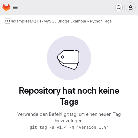
Startseite
Zum Hauptinhalt springen
M
examples
MQTT-MySQL Bridge Example - Python
Tags
Mehr Breadcrumbs anzeigen
Repository hat noch keine
Tags
Verwende den Befehl git tag, um einen neuen Tag
hinzuzufügen:
git tag -a v1.4 -m 'version 1.4'