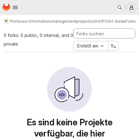
Startseite
Zum Hauptinhalt springen
M
Professur Informationsmanagement
projects
oSHOP
OSH-Guide
Forks
0 forks: 0 public, 0 internal, and 0
private
Erstellt am
Es sind keine Projekte
verfügbar, die hier