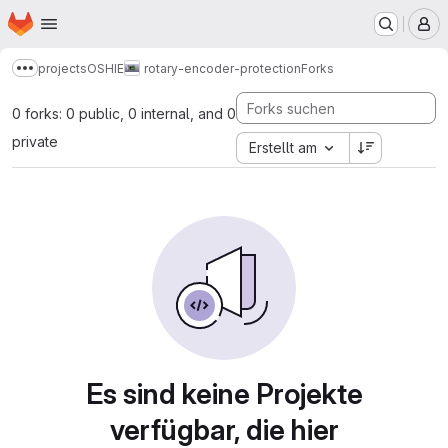
Startseite
Zum Hauptinhalt springen
M
projects
OSHIE
rotary-encoder-protection
Forks
Mehr Breadcrumbs anzeigen
0 forks: 0 public, 0 internal, and 0
private
Erstellt am
Es sind keine Projekte
verfügbar, die hier