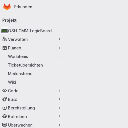
Startseite
Zum Hauptinhalt springen
Erkunden
Primärnavigation
Projekt
OSH-CMM-LogicBoard
Verwalten
Planen
Workitems
-
Ticketübersichten
Meilensteine
Wiki
Code
Build
Bereitstellung
Betreiben
Überwachen