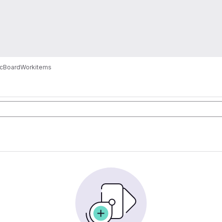
cBoard
Workitems