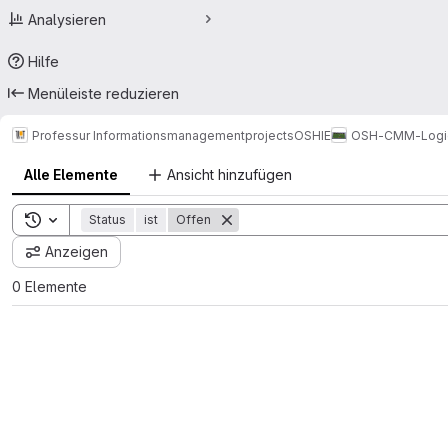
Analysieren
Hilfe
Menüleiste reduzieren
Professur Informationsmanagement
projects
OSHIE
OSH-CMM-Logi
Alle Elemente
Ansicht hinzufügen
Toggle search history
Status
ist
Offen
Anzeigen
0 Elemente