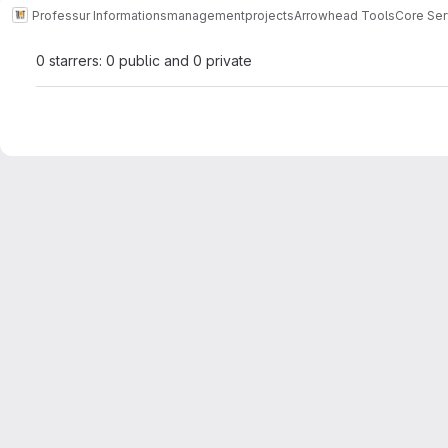
Professur Informationsmanagement
projects
Arrowhead Tools
Core Ser
0 starrers: 0 public and 0 private