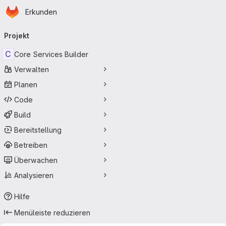
Startseite
Zum Hauptinhalt springen
Erkunden
Primärnavigation
Projekt
C
Core Services Builder
Verwalten
Planen
Code
Build
Bereitstellung
Betreiben
Überwachen
Analysieren
Hilfe
Menüleiste reduzieren