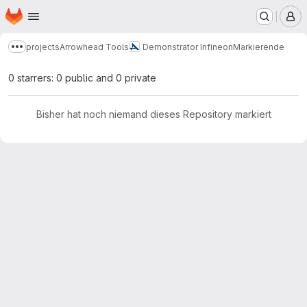
Startseite
Zum Hauptinhalt springen
M
projects
Arrowhead Tools
Demonstrator Infineon
Markierende
Mehr Breadcrumbs anzeigen
0 starrers: 0 public and 0 private
Bisher hat noch niemand dieses Repository markiert