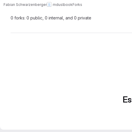
Fabian Schwarzenberger
mduslbook
Forks
0 forks: 0 public, 0 internal, and 0 private
Es