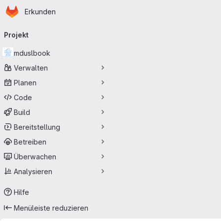
Startseite
Zum Hauptinhalt springen
Erkunden
Primärnavigation
Projekt
mduslbook
Verwalten
Planen
Code
Build
Bereitstellung
Betreiben
Überwachen
Analysieren
Hilfe
Menüleiste reduzieren