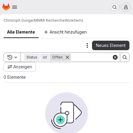
Startseite
Zum Hauptinhalt springen
M
Christoph Dunger
MMMI Recherche
Workitems
Alle Elemente
Ansicht hinzufügen
Neues Element
Actions
Toggle search history
Status
ist
Offen
Anzeigen
0 Elemente