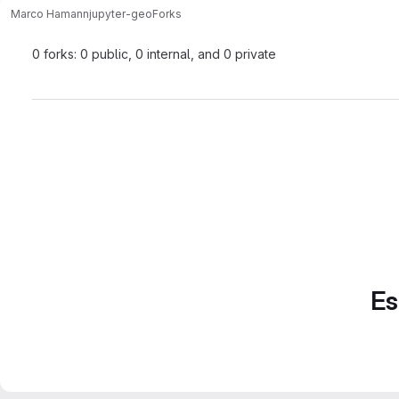
Marco Hamann
jupyter-geo
Forks
0 forks: 0 public, 0 internal, and 0 private
Es