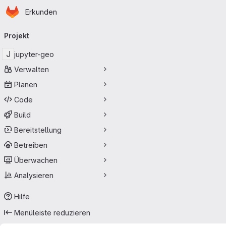
Startseite
Zum Hauptinhalt springen
Erkunden
Primärnavigation
Projekt
J
jupyter-geo
Verwalten
Planen
Code
Build
Bereitstellung
Betreiben
Überwachen
Analysieren
Hilfe
Menüleiste reduzieren