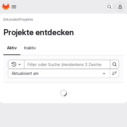
Startseite
Zum Hauptinhalt springen
M
Erkunden
Projekte
Projekte entdecken
Aktiv
Inaktiv
Toggle search history
Sort by:
Aktualisiert am