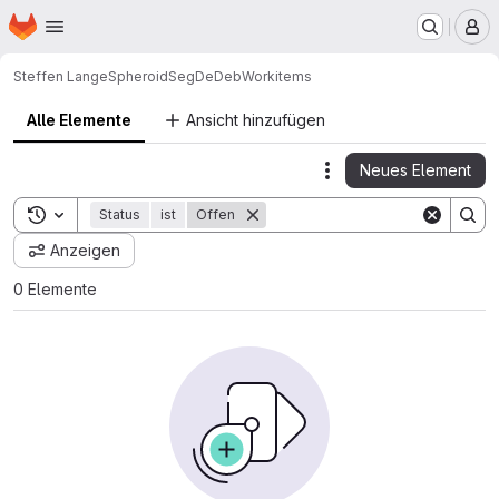
Startseite
Zum Hauptinhalt springen
M
Steffen Lange
SpheroidSegDeDeb
Workitems
Alle Elemente
Ansicht hinzufügen
Neues Element
Actions
Toggle search history
Status
ist
Offen
Anzeigen
0 Elemente